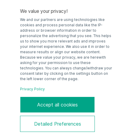
We value your privacy!
We and our partners are using technologies like
cookies and process personal data like the IP-
address or browser information in order to
personalize the advertising that you see. This helps
us to show you more relevant ads and improves
your internet experience. We also use it in order to
measure results or align our website content.
Because we value your privacy, we are herewith
asking for your permission to use these
technologies. You can always change/withdraw your
consent later by clicking on the settings button on
the left lower corner of the page.
Privacy Policy
Accept all cookies
ENG: Datasheet EPV-6100-MPM-*
GER: Datenblatt EPV-6100-MPM-*
Detailed Preferences