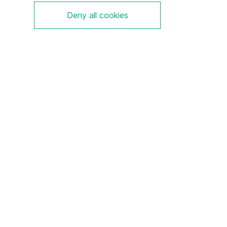
Deny all cookies
Wir sind Pionier und Marktführer im Bereich des
elektrischen Explosionsschutzes und verfügen über ein
umfassendes Verständnis von Regularien und
Technologien.
Impressum
Disclaimer
Datenschutzhinweise
Kontakt
Sitemap